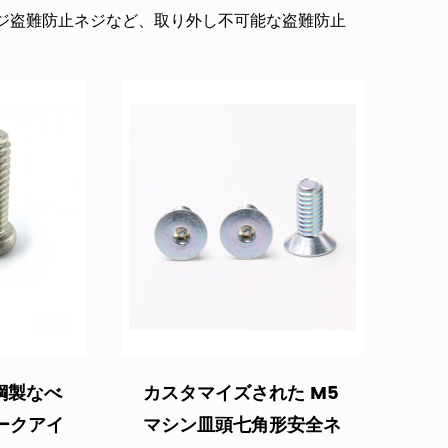
リッジ盗難防止ネジなど、取り外し不可能な盗難防止
止ネジ、七角形の盗難防止ネジ、内側のプラム盗
ジ、内側の三角形の盗難防止ネジ、2 本の盗難防
設、都市照明、街路照明施設、公共フィットネス
性能も非常に優れているため、多くの業界でも愛
 Ltd. は、20 年のカスタムねじ生産経験を持つメーカーであ
にマッピングし、適切な締結ソリューションを提
鋼製なべ
カスタマイズされた M5
ークアイ
マシン皿頭七角形安全ネ