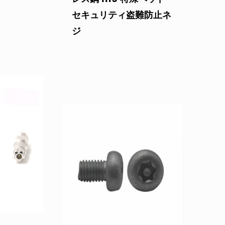
セキュリティ盗難防止ネ
ジ
ヘッドセ
#6-32 梅の花付き黒ト