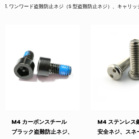
1. ワンワード盗難防止ネジ（S 型盗難防止ネジ）、キャ
ネジを取り付けることができます。
2. 取り外し可能ないたずら防止ネジ。内側の五角形盗難防
難防止ネジ、Y 型盗難防止ネジ、外側の三角形の盗難防止ネ
止ネジ、偏心穴の盗難防止ネジなど。
このネジは、電力施設、鉄道施設、高速道路施設、油田施
設備など幅広い用途に使用できます。 盗難防止ネジ自体の
用されています。
Suzhou Anzhikou Hardware Technology Co.,
り、顧客のニーズに応じてカスタマイズしてサンプル生産
供できます。 必要な場合は、ぜひ相談に来てください!
M4 カーボンスチール
M4 ステンレス
ブラック盗難防止ネジ、
安全ネジ、スネ