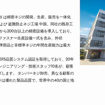
y Co., Ltd. は精密ネジの開発、生産、販売を一体化
よび
盗難防止ネジ工場 中国
。同社の既存工
から200台以上の精密設備を導入しており、
ファスナー生産設備一式を含み、外径
、標準部品と非標準ネジの年間生産能力は最大
2015品質システム認証を取得しており、20年
ンジニアリング・技術スタッフ10名が、顧客
ズします。
タンパーネジ卸売
、異なる顧客の
ジは優れた製品品質で、世界中の40の国と地